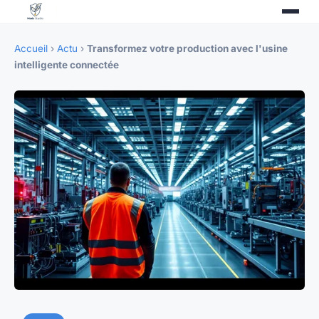
Accueil
›
Actu
›
Transformez votre production avec l'usine
intelligente connectée