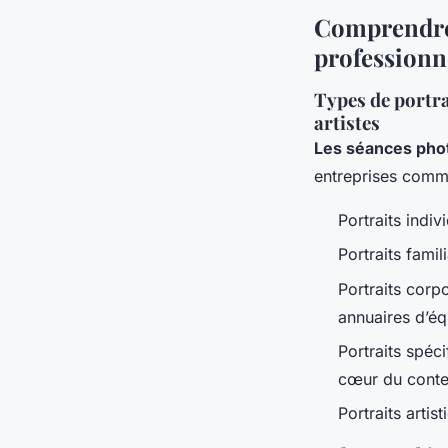
Comprendre l
professionn
Types de portra
artistes
Les séances phot
entreprises comme
Portraits indiv
Portraits famil
Portraits corp
annuaires d’éq
Portraits spéc
cœur du conte
Portraits arti