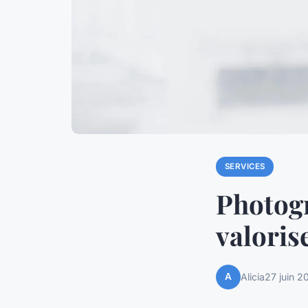
SERVICES
Photogr
valoris
A
Alicia
27 juin 2