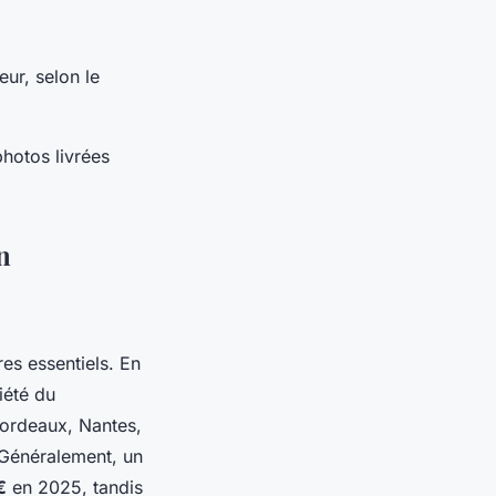
eur, selon le
photos livrées
n
es essentiels. En
iété du
Bordeaux, Nantes,
 Généralement, un
€
en 2025, tandis