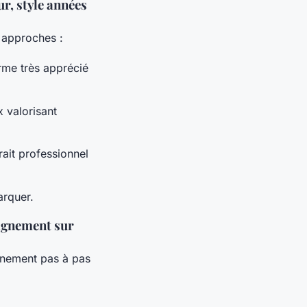
ur, style années
s approches :
orme très apprécié
x valorisant
rait professionnel
arquer.
pagnement sur
nement pas à pas