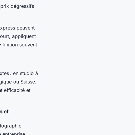
prix dégressifs
 express peuvent
ourt, appliquent
 finition souvent
xtes : en studio à
gique ou Suisse.
 efficacité et
s et
tographie
 entreprise,