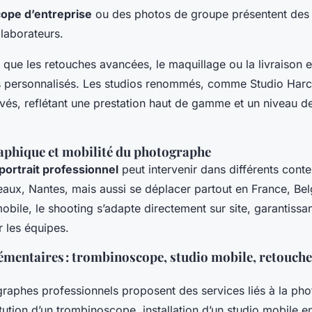
ope d’entreprise
ou des photos de groupe présentent des 
llaborateurs.
s que les retouches avancées, le maquillage ou la livraison
its personnalisés. Les studios renommés, comme Studio Harc
evés, reflétant une prestation haut de gamme et un niveau de
aphique et mobilité du photographe
ortrait professionnel
peut intervenir dans différents conte
eaux, Nantes, mais aussi se déplacer partout en France, Bel
bile, le shooting s’adapte directement sur site, garantissant
 les équipes.
mentaires : trombinoscope, studio mobile, retouche
aphes professionnels proposent des services liés à la pho
tution d’un trombinoscope, installation d’un studio mobile en