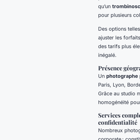
qu’un
trombinosc
pour plusieurs co
Des options telle
ajuster les forfa
des tarifs plus él
inégalé.
Présence géogr
Un
photographe p
Paris, Lyon, Bord
Grâce au studio mo
homogénéité pour
Services complé
confidentialité
Nombreux photogr
corporate : consti