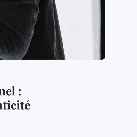
el :
ticité