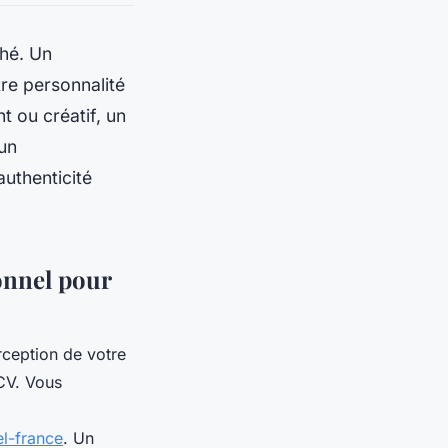
ché. Un
re personnalité
t ou créatif, un
 un
uthenticité
onnel pour
rception de votre
CV. Vous
el-france
. Un